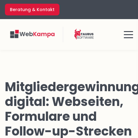
Zum
Beratung & Kontakt
Inhalt
springen
Menü
Mitgliedergewinnun
digital: Webseiten,
Formulare und
Follow-up-Strecken