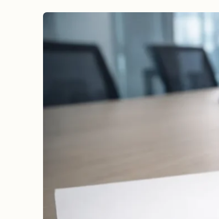
erreichen
Wahlkampf auf Facebook
Reichweite & Community über
alle Altersgruppen