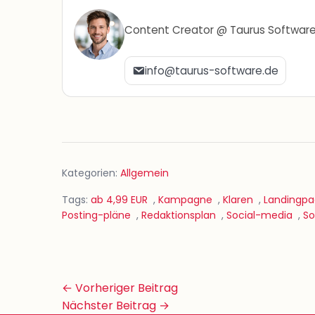
Content Creator @ Taurus Softwar
info@taurus-software.de
Kategorien:
Allgemein
Tags:
ab 4,99 EUR
,
Kampagne
,
Klaren
,
Landingp
Posting-pläne
,
Redaktionsplan
,
Social-media
,
So
Beitrags-
← Vorheriger Beitrag
Navigation
Nächster Beitrag →