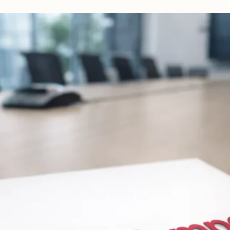
beidseitig
vorschlagen