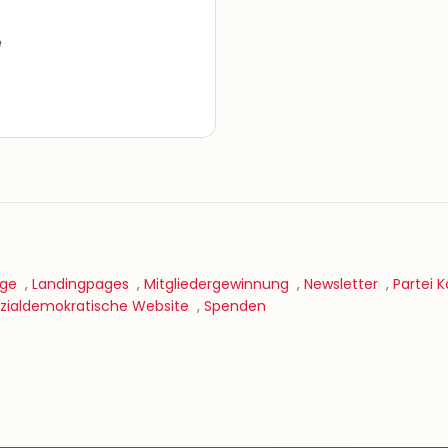
e
age
,
Landingpages
,
Mitgliedergewinnung
,
Newsletter
,
Partei 
zialdemokratische Website
,
Spenden