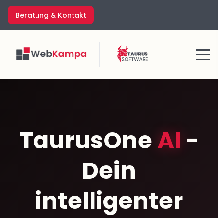
Zum
Beratung & Kontakt
Inhalt
springen
Menü
TaurusOne
AI
-
Dein
intelligenter