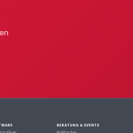
len
TWARE
BERATUNG & EVENTS
ang Flyer
Politische