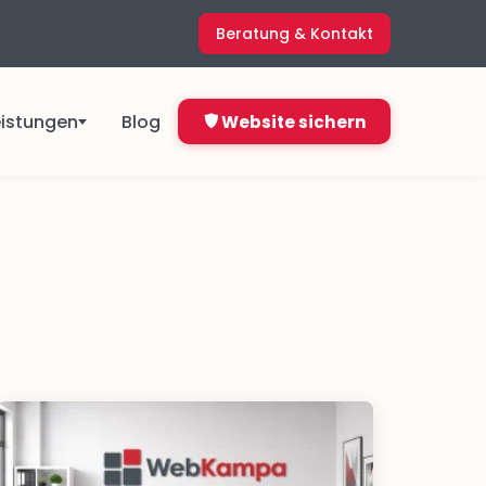
Beratung & Kontakt
eistungen
Blog
Website sichern
ngen
Direkt starten ab
4,99 €
&
pro Monat
Jetzt bestellen
Nicht sicher, was du brauchst?
ns
Kostenlos anfragen
en