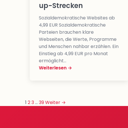
up-Strecken
Sozialdemokratische Websites ab
4,99 EUR Sozialdemokratische
Parteien brauchen klare
Webseiten, die Werte, Programme
und Menschen nahbar erzählen. Ein
Einstieg ab 4,99 EUR pro Monat
ermöglicht…
Weiterlesen →
Seitennummerierung
1
2
3
…
39
Weiter →
der
Beiträge