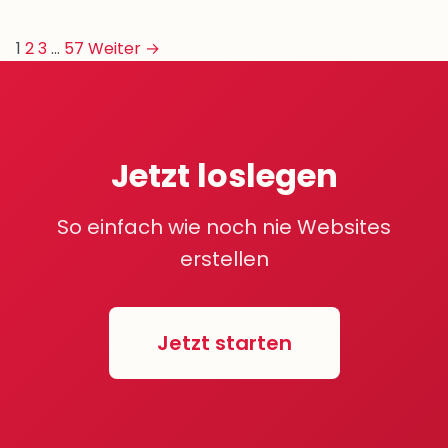
Seitennummerierung
1
2
3
…
57
Weiter →
der
Beiträge
Jetzt loslegen
So einfach wie noch nie Websites
erstellen
Jetzt starten