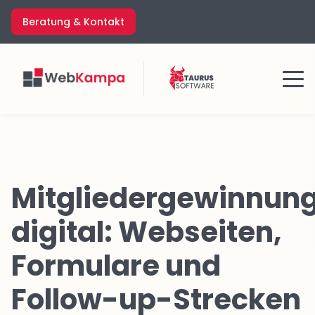
Zum
Beratung & Kontakt
Inhalt
springen
Menü
Mitgliedergewinnun
digital: Webseiten,
Formulare und
Follow-up-Strecken