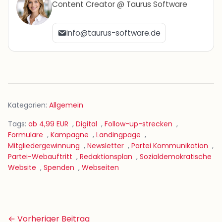
Content Creator @ Taurus Software
info@taurus-software.de
Kategorien:
Allgemein
Tags:
ab 4,99 EUR
,
Digital
,
Follow-up-strecken
,
Formulare
,
Kampagne
,
Landingpage
,
Mitgliedergewinnung
,
Newsletter
,
Partei Kommunikation
,
Partei-Webauftritt
,
Redaktionsplan
,
Sozialdemokratische
Website
,
Spenden
,
Webseiten
Beitrags-
← Vorheriger Beitrag