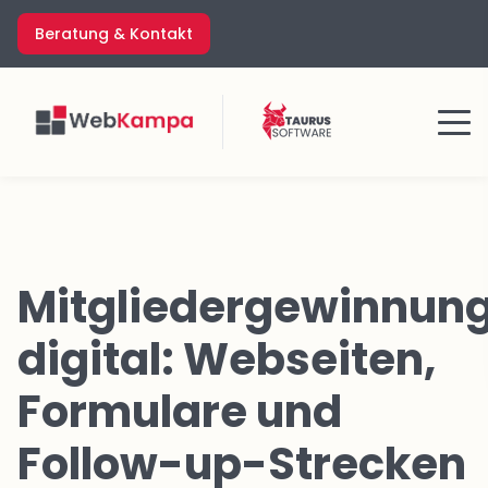
Zum
Beratung & Kontakt
Inhalt
springen
Menü
Mitgliedergewinnun
digital: Webseiten,
Formulare und
Follow-up-Strecken