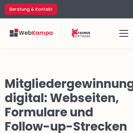
Zum
Beratung & Kontakt
Inhalt
springen
Menü
Mitgliedergewinnun
digital: Webseiten,
Formulare und
Follow-up-Strecken