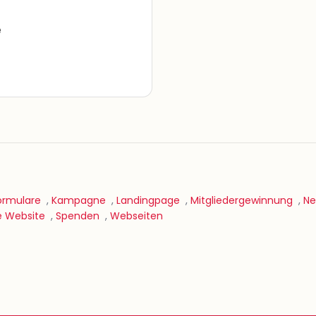
e
ormulare
,
Kampagne
,
Landingpage
,
Mitgliedergewinnung
,
Ne
e Website
,
Spenden
,
Webseiten