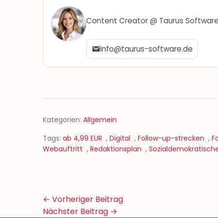
Content Creator @ Taurus Softwar
info@taurus-software.de
Kategorien:
Allgemein
Tags:
ab 4,99 EUR
,
Digital
,
Follow-up-strecken
,
F
Webauftritt
,
Redaktionsplan
,
Sozialdemokratisch
Beitrags-
← Vorheriger Beitrag
Navigation
Nächster Beitrag →