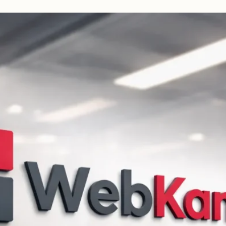
beidseitig
vorschlagen