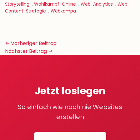
Storytelling
,
Wahlkampf-Online
,
Web-Analytics
,
Web-
Content-Strategie
,
Webkampa
Beitrags-
← Vorheriger Beitrag
Navigation
Nächster Beitrag →
Jetzt loslegen
So einfach wie noch nie Websites
erstellen