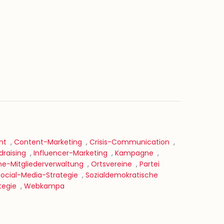
nt
,
Content-Marketing
,
Crisis-Communication
,
draising
,
Influencer-Marketing
,
Kampagne
,
ne-Mitgliederverwaltung
,
Ortsvereine
,
Partei
Social-Media-Strategie
,
Sozialdemokratische
tegie
,
Webkampa