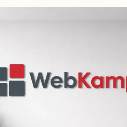
beidseitig
vorschlagen