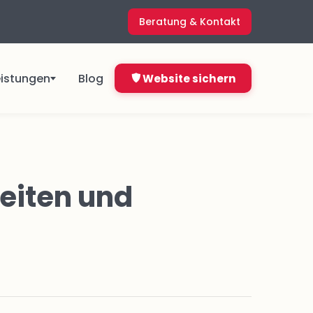
Beratung & Kontakt
eistungen
Blog
Website sichern
ngen
Direkt starten ab
4,99 €
eiten und
&
pro Monat
Jetzt bestellen
Nicht sicher, was du brauchst?
ns
Kostenlos anfragen
en