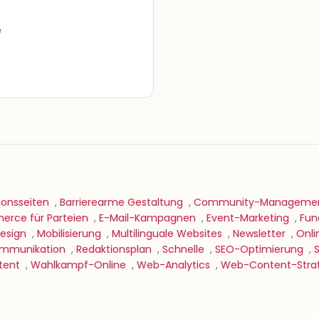
e
ionsseiten
,
Barrierearme Gestaltung
,
Community-Manageme
rce für Parteien
,
E-Mail-Kampagnen
,
Event-Marketing
,
Fun
Design
,
Mobilisierung
,
Multilinguale Websites
,
Newsletter
,
Onli
Kommunikation
,
Redaktionsplan
,
Schnelle
,
SEO-Optimierung
,
tent
,
Wahlkampf-Online
,
Web-Analytics
,
Web-Content-Stra