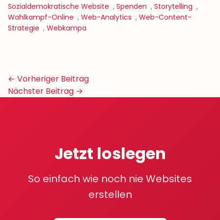
Sozialdemokratische Website
,
Spenden
,
Storytelling
,
Wahlkampf-Online
,
Web-Analytics
,
Web-Content-
Strategie
,
Webkampa
Beitrags-
← Vorheriger Beitrag
Navigation
Nächster Beitrag →
Jetzt loslegen
So einfach wie noch nie Websites
erstellen