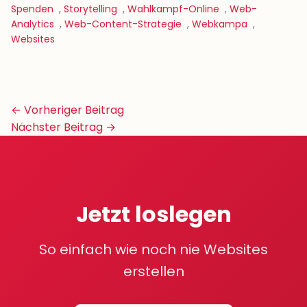
Spenden
,
Storytelling
,
Wahlkampf-Online
,
Web-
Analytics
,
Web-Content-Strategie
,
Webkampa
,
Websites
Beitrags-
← Vorheriger Beitrag
Navigation
Nächster Beitrag →
Jetzt loslegen
So einfach wie noch nie Websites
erstellen