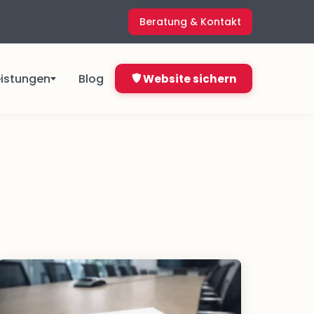
Beratung & Kontakt
eistungen
Blog
Website sichern
ngen
Direkt starten ab
4,99 €
&
pro Monat
Jetzt bestellen
Nicht sicher, was du brauchst?
ns
Kostenlos anfragen
en