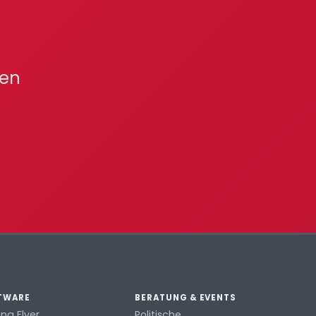
len
TWARE
BERATUNG & EVENTS
ang Flyer
Politische