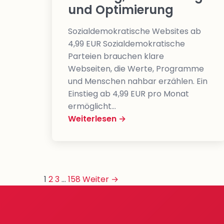
und Optimierung
Sozialdemokratische Websites ab
4,99 EUR Sozialdemokratische
Parteien brauchen klare
Webseiten, die Werte, Programme
und Menschen nahbar erzählen. Ein
Einstieg ab 4,99 EUR pro Monat
ermöglicht…
Weiterlesen →
Seitennummerierung
1
2
3
…
158
Weiter →
der
Beiträge