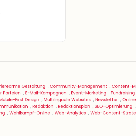
e
rierearme Gestaltung
,
Community-Management
,
Content-Ma
 Parteien
,
E-Mail-Kampagnen
,
Event-Marketing
,
Fundraising
Mobile-First Design
,
Multilinguale Websites
,
Newsletter
,
Online
Kommunikation
,
Redaktion
,
Redaktionsplan
,
SEO-Optimierung
ing
,
Wahlkampf-Online
,
Web-Analytics
,
Web-Content-Strate