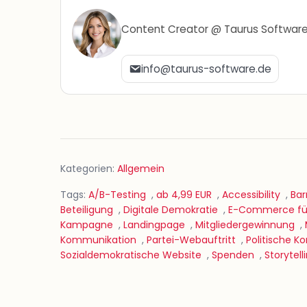
Content Creator @ Taurus Softwar
info@taurus-software.de
Kategorien:
Allgemein
Tags:
A/B-Testing
,
ab 4,99 EUR
,
Accessibility
,
Bar
Beteiligung
,
Digitale Demokratie
,
E-Commerce für
Kampagne
,
Landingpage
,
Mitgliedergewinnung
,
Kommunikation
,
Partei-Webauftritt
,
Politische 
Sozialdemokratische Website
,
Spenden
,
Storytell