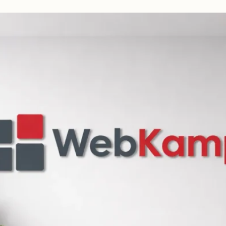
beidseitig
vorschlagen