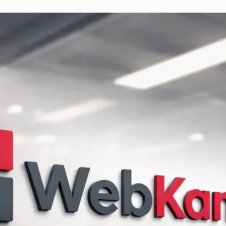
beidseitig
vorschlagen