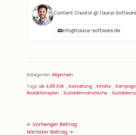
Content Creator @ Taurus Softwar
info@taurus-software.de
Kategorien:
Allgemein
Tags:
ab 4,99 EUR
,
Gestaltung
,
Inhalte
,
Kampag
Redaktionsplan
,
Sozialdemokratische
,
Sozialdemo
Beitrags-
← Vorheriger Beitrag
Navigation
Nächster Beitrag →