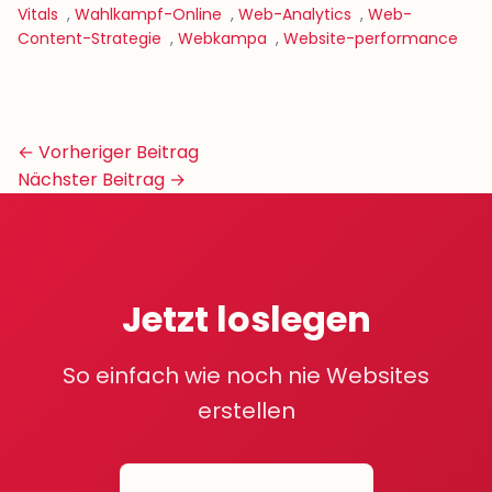
Vitals
,
Wahlkampf-Online
,
Web-Analytics
,
Web-
Content-Strategie
,
Webkampa
,
Website-performance
Beitrags-
← Vorheriger Beitrag
Navigation
Nächster Beitrag →
Jetzt loslegen
So einfach wie noch nie Websites
erstellen