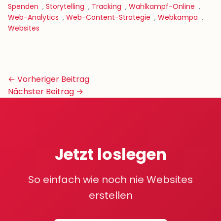
Spenden
,
Storytelling
,
Tracking
,
Wahlkampf-Online
,
Web-Analytics
,
Web-Content-Strategie
,
Webkampa
,
Websites
Beitrags-
← Vorheriger Beitrag
Navigation
Nächster Beitrag →
Jetzt loslegen
So einfach wie noch nie Websites
erstellen