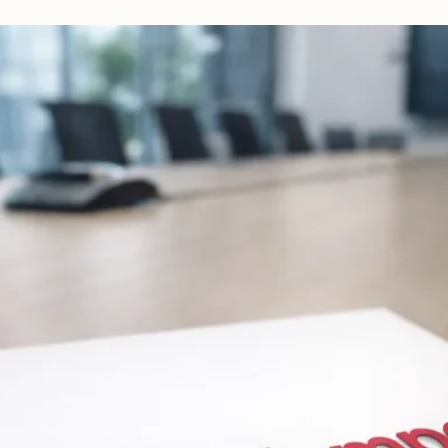
beidseitig
vorschlagen