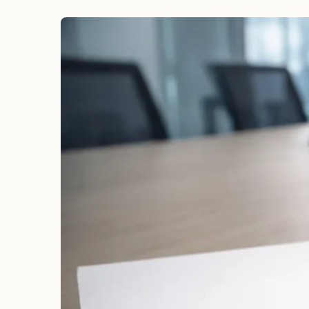
erreichen
Wahlkampf auf Facebook
Reichweite & Community über
alle Altersgruppen