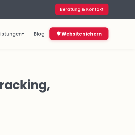
Beratung & Kontakt
eistungen
Blog
Website sichern
ngen
Direkt starten ab
4,99 €
Tracking,
&
pro Monat
Jetzt bestellen
Nicht sicher, was du brauchst?
ns
Kostenlos anfragen
en