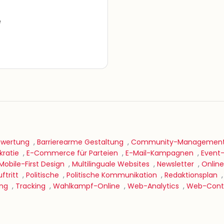
e
swertung
,
Barrierearme Gestaltung
,
Community-Managemen
kratie
,
E-Commerce für Parteien
,
E-Mail-Kampagnen
,
Event
Mobile-First Design
,
Multilinguale Websites
,
Newsletter
,
Online
ftritt
,
Politische
,
Politische Kommunikation
,
Redaktionsplan
ing
,
Tracking
,
Wahlkampf-Online
,
Web-Analytics
,
Web-Conte