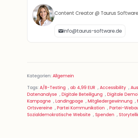
Content Creator @ Taurus Softwar
info@taurus-software.de
Kategorien:
Allgemein
Tags:
A/B-Testing
,
ab 4,99 EUR
,
Accessibility
,
Au
Datenanalyse
,
Digitale Beteiligung
,
Digitale Demo
Kampagne
,
Landingpage
,
Mitgliedergewinnung
,
Ortsvereine
,
Partei Kommunikation
,
Partei-Webau
Sozialdemokratische Website
,
Spenden
,
Storytell