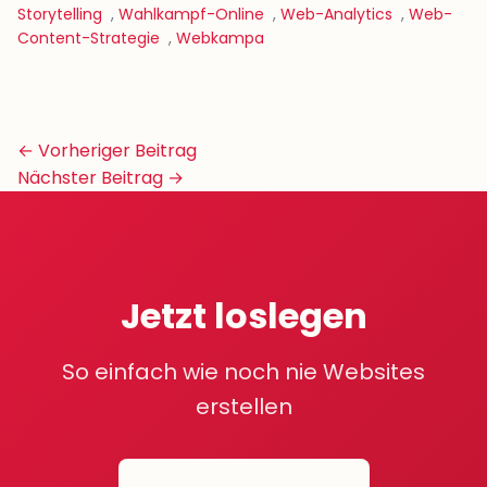
Storytelling
,
Wahlkampf-Online
,
Web-Analytics
,
Web-
Content-Strategie
,
Webkampa
Beitrags-
← Vorheriger Beitrag
Navigation
Nächster Beitrag →
Jetzt loslegen
So einfach wie noch nie Websites
erstellen