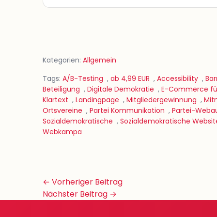
Kategorien:
Allgemein
Tags:
A/B-Testing
,
ab 4,99 EUR
,
Accessibility
,
Bar
Beteiligung
,
Digitale Demokratie
,
E-Commerce für
Klartext
,
Landingpage
,
Mitgliedergewinnung
,
Mit
Ortsvereine
,
Partei Kommunikation
,
Partei-Webau
Sozialdemokratische
,
Sozialdemokratische Websit
Webkampa
Beitrags-
← Vorheriger Beitrag
Navigation
Nächster Beitrag →