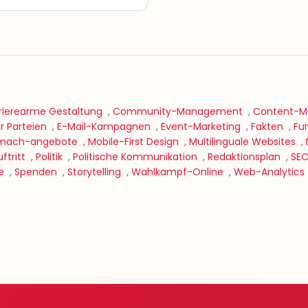
rierearme Gestaltung
,
Community-Management
,
Content-Ma
 Parteien
,
E-Mail-Kampagnen
,
Event-Marketing
,
Fakten
,
Fu
mach-angebote
,
Mobile-First Design
,
Multilinguale Websites
,
ftritt
,
Politik
,
Politische Kommunikation
,
Redaktionsplan
,
SEO
e
,
Spenden
,
Storytelling
,
Wahlkampf-Online
,
Web-Analytics