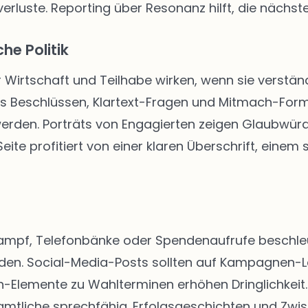
rluste. Reporting über Resonanz hilft, die nächste
he Politik
r Wirtschaft und Teilhabe wirken, wenn sie verständ
us Beschlüssen, Klartext-Fragen und Mitmach-Form
 werden. Porträts von Engagierten zeigen Glaubwür
ite profitiert von einer klaren Überschrift, einem
kampf, Telefonbänke oder Spendenaufrufe beschleun
rden. Social-Media-Posts sollten auf Kampagnen-
Elemente zu Wahlterminen erhöhen Dringlichkeit. 
tliche sprechfähig. Erfolgsgeschichten und Zwis