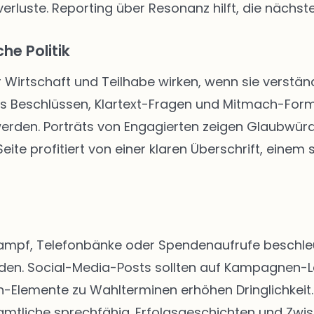
rluste. Reporting über Resonanz hilft, die nächste
he Politik
r Wirtschaft und Teilhabe wirken, wenn sie verständ
us Beschlüssen, Klartext-Fragen und Mitmach-Form
 werden. Porträts von Engagierten zeigen Glaubwür
ite profitiert von einer klaren Überschrift, einem
kampf, Telefonbänke oder Spendenaufrufe beschleun
rden. Social-Media-Posts sollten auf Kampagnen-
Elemente zu Wahlterminen erhöhen Dringlichkeit. 
tliche sprechfähig. Erfolgsgeschichten und Zwis