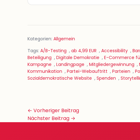
Kategorien:
Allgemein
Tags:
A/B-Testing
,
ab 4,99 EUR
,
Accessibility
,
Bar
Beteiligung
,
Digitale Demokratie
,
E-Commerce für
Kampagne
,
Landingpage
,
Mitgliedergewinnung
,
Kommunikation
,
Partei-Webauftritt
,
Parteien
,
Po
Sozialdemokratische Website
,
Spenden
,
Storytell
Beitrags-
← Vorheriger Beitrag
Navigation
Nächster Beitrag →