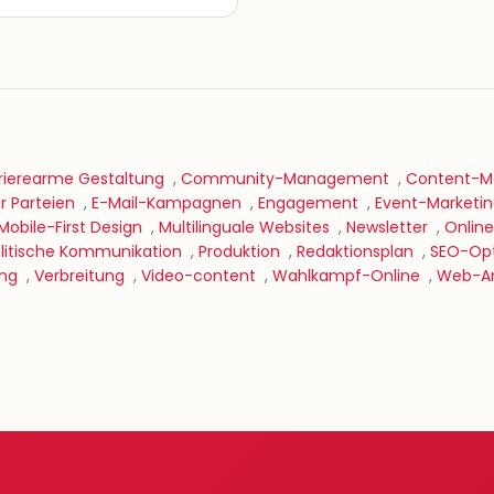
rierearme Gestaltung
,
Community-Management
,
Content-Ma
 Parteien
,
E-Mail-Kampagnen
,
Engagement
,
Event-Marketi
Mobile-First Design
,
Multilinguale Websites
,
Newsletter
,
Online
litische Kommunikation
,
Produktion
,
Redaktionsplan
,
SEO-Opt
ing
,
Verbreitung
,
Video-content
,
Wahlkampf-Online
,
Web-An