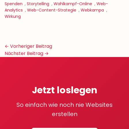
Spenden
,
Storytelling
,
Wahlkampf-Online
,
Web-
Analytics
,
Web-Content-Strategie
,
Webkampa
,
Wirkung
Beitrags-
← Vorheriger Beitrag
Navigation
Nächster Beitrag →
Jetzt loslegen
So einfach wie noch nie Websites
erstellen