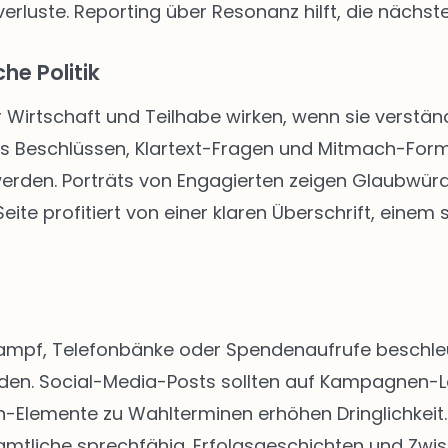
rluste. Reporting über Resonanz hilft, die nächste
he Politik
r Wirtschaft und Teilhabe wirken, wenn sie verständ
us Beschlüssen, Klartext-Fragen und Mitmach-Form
 werden. Porträts von Engagierten zeigen Glaubwür
ite profitiert von einer klaren Überschrift, einem
kampf, Telefonbänke oder Spendenaufrufe beschleun
rden. Social-Media-Posts sollten auf Kampagnen-
Elemente zu Wahlterminen erhöhen Dringlichkeit. 
tliche sprechfähig. Erfolgsgeschichten und Zwis