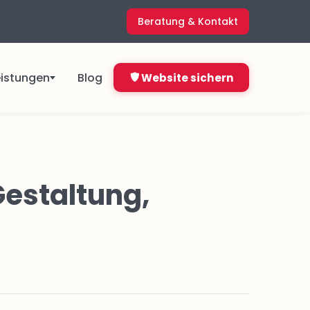
Beratung & Kontakt
eistungen
Blog
Website sichern
ngen
Direkt starten ab
4,99 €
Gestaltung,
&
pro Monat
Jetzt bestellen
Nicht sicher, was du brauchst?
ns
Kostenlos anfragen
en