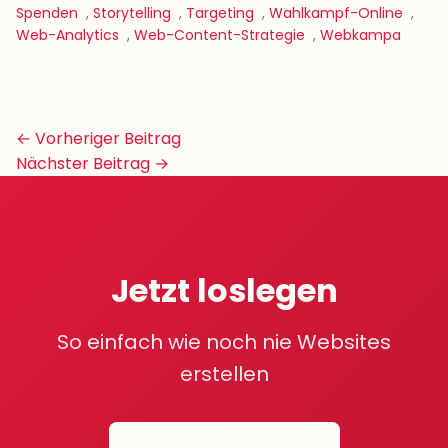
Spenden
,
Storytelling
,
Targeting
,
Wahlkampf-Online
,
Web-Analytics
,
Web-Content-Strategie
,
Webkampa
Beitrags-
← Vorheriger Beitrag
Navigation
Nächster Beitrag →
Jetzt loslegen
So einfach wie noch nie Websites
erstellen