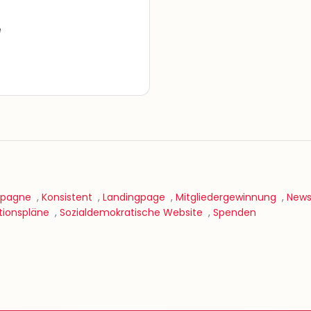
e
pagne
,
Konsistent
,
Landingpage
,
Mitgliedergewinnung
,
News
tionspläne
,
Sozialdemokratische Website
,
Spenden