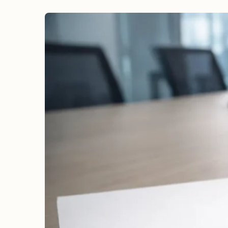
erreichen
Wahlkampf auf Facebook
Reichweite & Community über
alle Altersgruppen