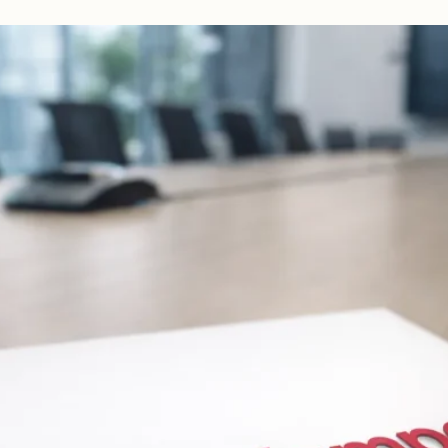
beidseitig
vorschlagen