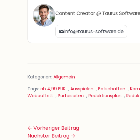
Content Creator @ Taurus Softwar
info@taurus-software.de
Kategorien:
Allgemein
Tags:
ab 4,99 EUR
,
Ausspielen
,
Botschaften
,
Kam
Webauftritt
,
Parteiseiten
,
Redaktionsplan
,
Redak
Beitrags-
← Vorheriger Beitrag
Navigation
Nächster Beitrag →