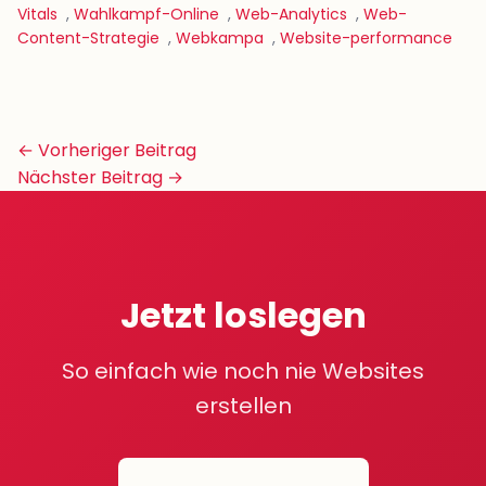
Vitals
,
Wahlkampf-Online
,
Web-Analytics
,
Web-
Content-Strategie
,
Webkampa
,
Website-performance
Beitrags-
← Vorheriger Beitrag
Navigation
Nächster Beitrag →
Jetzt loslegen
So einfach wie noch nie Websites
erstellen