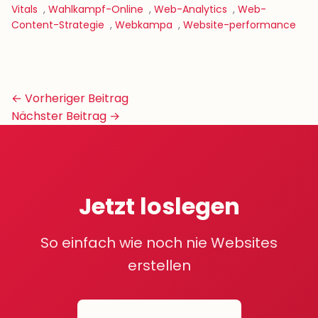
Vitals
,
Wahlkampf-Online
,
Web-Analytics
,
Web-
Content-Strategie
,
Webkampa
,
Website-performance
Beitrags-
← Vorheriger Beitrag
Navigation
Nächster Beitrag →
Jetzt loslegen
So einfach wie noch nie Websites
erstellen