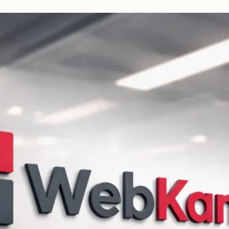
beidseitig
vorschlagen