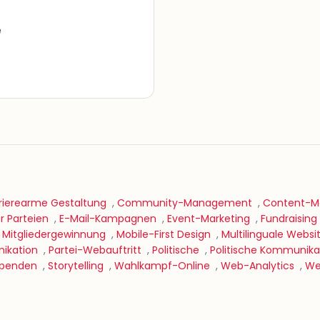
e
rierearme Gestaltung
,
Community-Management
,
Content-Ma
 Parteien
,
E-Mail-Kampagnen
,
Event-Marketing
,
Fundraising
,
Mitgliedergewinnung
,
Mobile-First Design
,
Multilinguale Websi
ikation
,
Partei-Webauftritt
,
Politische
,
Politische Kommunika
penden
,
Storytelling
,
Wahlkampf-Online
,
Web-Analytics
,
We