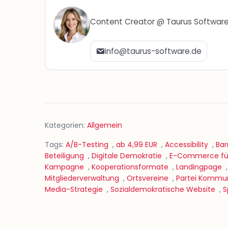
Content Creator @ Taurus Softwar
info@taurus-software.de
Kategorien:
Allgemein
Tags:
A/B-Testing
,
ab 4,99 EUR
,
Accessibility
,
Bar
Beteiligung
,
Digitale Demokratie
,
E-Commerce für
Kampagne
,
Kooperationsformate
,
Landingpage
Mitgliederverwaltung
,
Ortsvereine
,
Partei Kommun
Media-Strategie
,
Sozialdemokratische Website
,
S