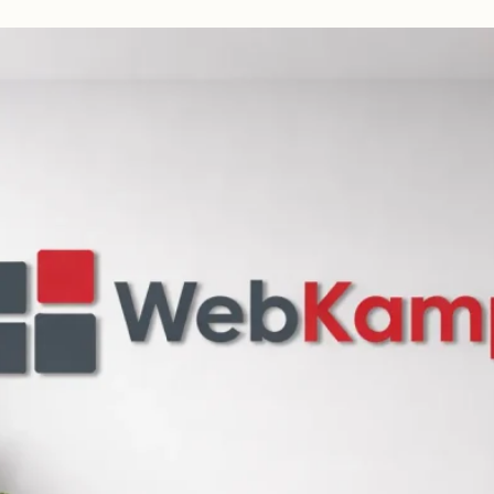
beidseitig
vorschlagen