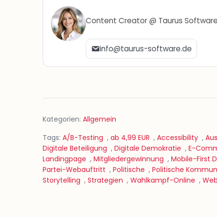
Content Creator @ Taurus Softwar
info@taurus-software.de
Kategorien:
Allgemein
Tags:
A/B-Testing
,
ab 4,99 EUR
,
Accessibility
,
Au
Digitale Beteiligung
,
Digitale Demokratie
,
E-Comme
Landingpage
,
Mitgliedergewinnung
,
Mobile-First 
Partei-Webauftritt
,
Politische
,
Politische Kommun
Storytelling
,
Strategien
,
Wahlkampf-Online
,
Web