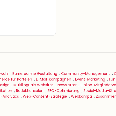
e
swahl
,
Barrierearme Gestaltung
,
Community-Management
,
C
rce für Parteien
,
E-Mail-Kampagnen
,
Event-Marketing
,
Fun
Design
,
Multilinguale Websites
,
Newsletter
,
Online-Mitgliederv
ikation
,
Redaktionsplan
,
SEO-Optimierung
,
Social-Media-Stra
-Analytics
,
Web-Content-Strategie
,
Webkampa
,
Zusammen