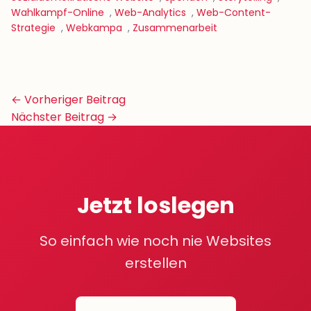
Wahlkampf-Online
,
Web-Analytics
,
Web-Content-
Strategie
,
Webkampa
,
Zusammenarbeit
Beitrags-
← Vorheriger Beitrag
Navigation
Nächster Beitrag →
Jetzt loslegen
So einfach wie noch nie Websites
erstellen