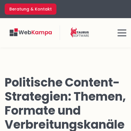
Zum
Beratung & Kontakt
Inhalt
springen
Menü
Politische Content-
Strategien: Themen,
Formate und
Verbreitungskanäle