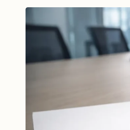
erreichen
Wahlkampf auf Facebook
Reichweite & Community über
alle Altersgruppen