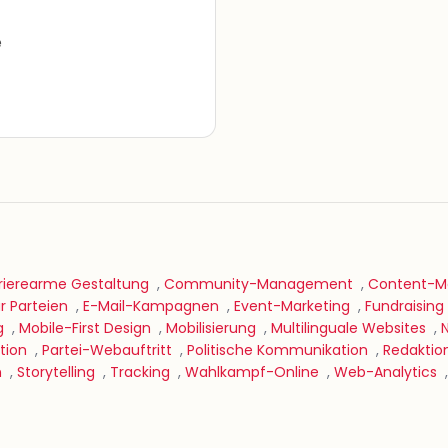
e
rierearme Gestaltung
,
Community-Management
,
Content-Ma
 Parteien
,
E-Mail-Kampagnen
,
Event-Marketing
,
Fundraising
g
,
Mobile-First Design
,
Mobilisierung
,
Multilinguale Websites
,
tion
,
Partei-Webauftritt
,
Politische Kommunikation
,
Redaktio
n
,
Storytelling
,
Tracking
,
Wahlkampf-Online
,
Web-Analytics