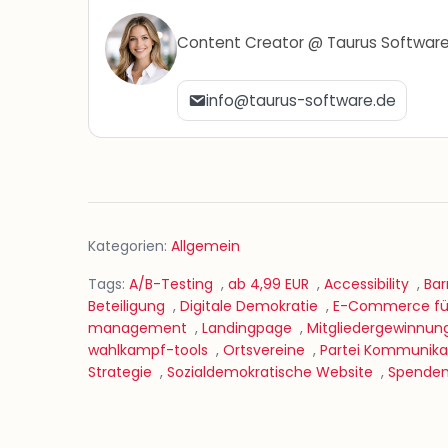
Content Creator @ Taurus Softwar
info@taurus-software.de
Kategorien:
Allgemein
Tags:
A/B-Testing
,
ab 4,99 EUR
,
Accessibility
,
Bar
Beteiligung
,
Digitale Demokratie
,
E-Commerce für
management
,
Landingpage
,
Mitgliedergewinnun
wahlkampf-tools
,
Ortsvereine
,
Partei Kommunika
Strategie
,
Sozialdemokratische Website
,
Spende