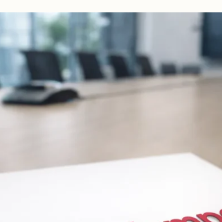
beidseitig
vorschlagen