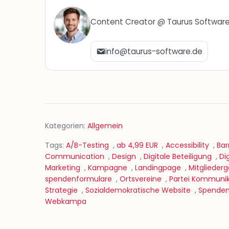
Content Creator @ Taurus Softwar
info@taurus-software.de
Kategorien:
Allgemein
Tags:
A/B-Testing
,
ab 4,99 EUR
,
Accessibility
,
Bar
Communication
,
Design
,
Digitale Beteiligung
,
Di
Marketing
,
Kampagne
,
Landingpage
,
Mitglieder
spendenformulare
,
Ortsvereine
,
Partei Kommunik
Strategie
,
Sozialdemokratische Website
,
Spende
Webkampa