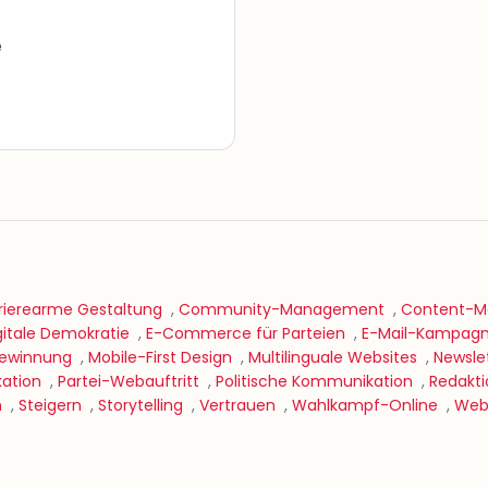
e
rierearme Gestaltung
,
Community-Management
,
Content-Ma
gitale Demokratie
,
E-Commerce für Parteien
,
E-Mail-Kampag
gewinnung
,
Mobile-First Design
,
Multilinguale Websites
,
Newsle
ation
,
Partei-Webauftritt
,
Politische Kommunikation
,
Redakti
n
,
Steigern
,
Storytelling
,
Vertrauen
,
Wahlkampf-Online
,
Web