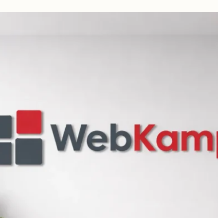
beidseitig
vorschlagen