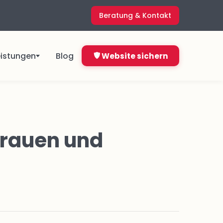
Beratung & Kontakt
eistungen
Blog
Website sichern
ngen
Direkt starten ab
4,99 €
trauen und
&
pro Monat
Jetzt bestellen
Nicht sicher, was du brauchst?
ns
Kostenlos anfragen
en