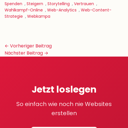
Spenden
,
Steigern
,
Storytelling
,
Vertrauen
,
Wahlkampf-Online
,
Web-Analytics
,
Web-Content-
Strategie
,
Webkampa
Beitrags-
← Vorheriger Beitrag
Navigation
Nächster Beitrag →
Jetzt loslegen
So einfach wie noch nie Websites
erstellen