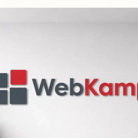
beidseitig
vorschlagen