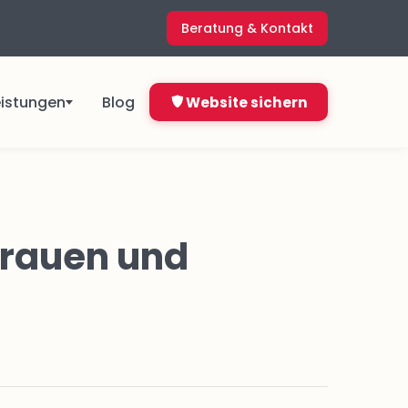
Beratung & Kontakt
eistungen
Blog
Website sichern
ngen
Direkt starten ab
4,99 €
trauen und
&
pro Monat
Jetzt bestellen
Nicht sicher, was du brauchst?
ns
Kostenlos anfragen
en