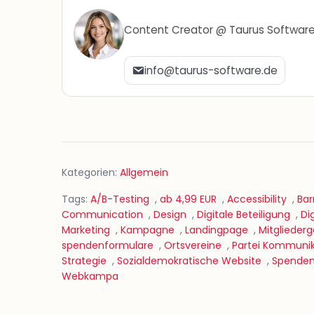
Content Creator @ Taurus Softwar
info@taurus-software.de
Kategorien:
Allgemein
Tags:
A/B-Testing
,
ab 4,99 EUR
,
Accessibility
,
Bar
Communication
,
Design
,
Digitale Beteiligung
,
Di
Marketing
,
Kampagne
,
Landingpage
,
Mitglieder
spendenformulare
,
Ortsvereine
,
Partei Kommunik
Strategie
,
Sozialdemokratische Website
,
Spende
Webkampa