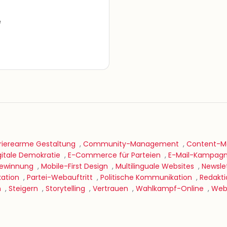
e
rierearme Gestaltung
,
Community-Management
,
Content-Ma
gitale Demokratie
,
E-Commerce für Parteien
,
E-Mail-Kampag
gewinnung
,
Mobile-First Design
,
Multilinguale Websites
,
Newsle
ation
,
Partei-Webauftritt
,
Politische Kommunikation
,
Redakti
n
,
Steigern
,
Storytelling
,
Vertrauen
,
Wahlkampf-Online
,
Web