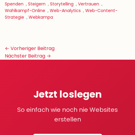
Spenden
,
Steigern
,
Storytelling
,
Vertrauen
,
Wahlkampf-Online
,
Web-Analytics
,
Web-Content-
Strategie
,
Webkampa
Beitrags-
← Vorheriger Beitrag
Navigation
Nächster Beitrag →
Jetzt loslegen
So einfach wie noch nie Websites
erstellen