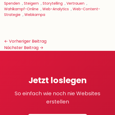
Spenden
,
Steigern
,
Storytelling
,
Vertrauen
,
Wahlkampf-Online
,
Web-Analytics
,
Web-Content-
Strategie
,
Webkampa
Beitrags-
← Vorheriger Beitrag
Navigation
Nächster Beitrag →
Jetzt loslegen
So einfach wie noch nie Websites
erstellen