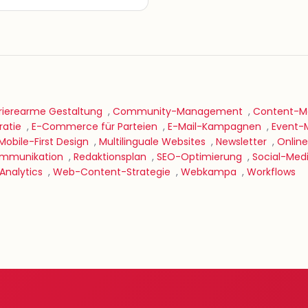
rierearme Gestaltung
,
Community-Management
,
Content-Ma
ratie
,
E-Commerce für Parteien
,
E-Mail-Kampagnen
,
Event-
Mobile-First Design
,
Multilinguale Websites
,
Newsletter
,
Online
Kommunikation
,
Redaktionsplan
,
SEO-Optimierung
,
Social-Med
nalytics
,
Web-Content-Strategie
,
Webkampa
,
Workflows