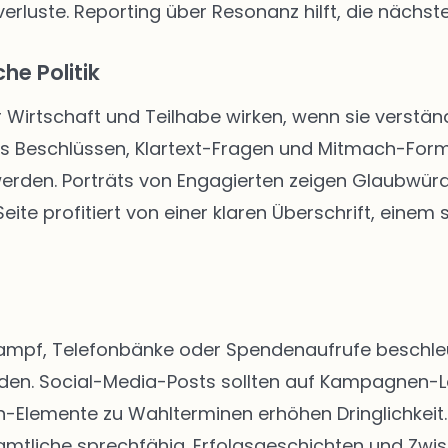
rluste. Reporting über Resonanz hilft, die nächste
he Politik
r Wirtschaft und Teilhabe wirken, wenn sie verständ
us Beschlüssen, Klartext-Fragen und Mitmach-Form
 werden. Porträts von Engagierten zeigen Glaubwür
ite profitiert von einer klaren Überschrift, einem
kampf, Telefonbänke oder Spendenaufrufe beschleun
rden. Social-Media-Posts sollten auf Kampagnen-
Elemente zu Wahlterminen erhöhen Dringlichkeit. 
tliche sprechfähig. Erfolgsgeschichten und Zwis