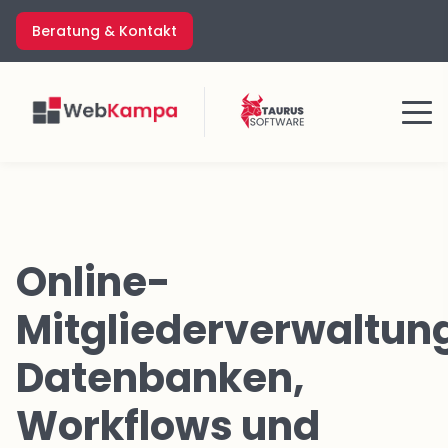
Zum
Beratung & Kontakt
Inhalt
springen
Menü
Online-
Mitgliederverwaltun
Datenbanken,
Workflows und