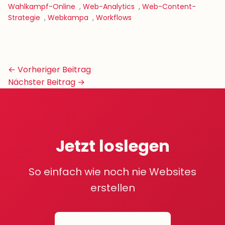
Wahlkampf-Online
,
Web-Analytics
,
Web-Content-
Strategie
,
Webkampa
,
Workflows
Beitrags-
← Vorheriger Beitrag
Navigation
Nächster Beitrag →
Jetzt loslegen
So einfach wie noch nie Websites
erstellen