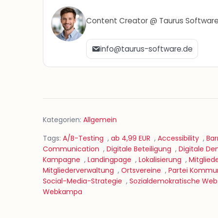
Content Creator @ Taurus Softwar
info@taurus-software.de
Kategorien:
Allgemein
Tags:
A/B-Testing
,
ab 4,99 EUR
,
Accessibility
,
Bar
Communication
,
Digitale Beteiligung
,
Digitale De
Kampagne
,
Landingpage
,
Lokalisierung
,
Mitglie
Mitgliederverwaltung
,
Ortsvereine
,
Partei Kommun
Social-Media-Strategie
,
Sozialdemokratische Web
Webkampa