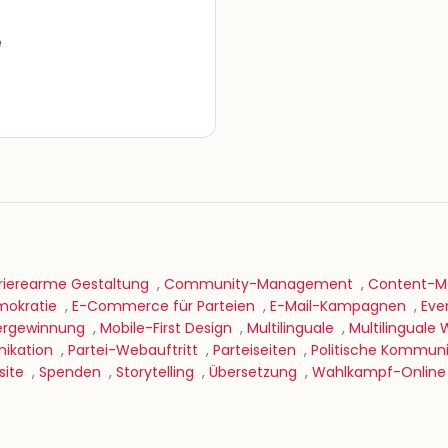
e
rierearme Gestaltung
,
Community-Management
,
Content-Ma
mokratie
,
E-Commerce für Parteien
,
E-Mail-Kampagnen
,
Eve
dergewinnung
,
Mobile-First Design
,
Multilinguale
,
Multilinguale 
ikation
,
Partei-Webauftritt
,
Parteiseiten
,
Politische Kommuni
site
,
Spenden
,
Storytelling
,
Übersetzung
,
Wahlkampf-Online