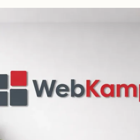
beidseitig
vorschlagen