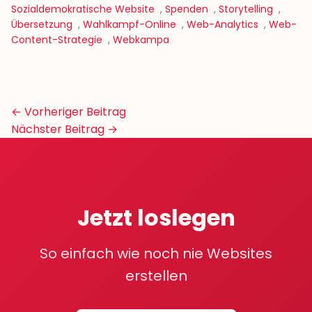
Sozialdemokratische Website
,
Spenden
,
Storytelling
,
Übersetzung
,
Wahlkampf-Online
,
Web-Analytics
,
Web-
Content-Strategie
,
Webkampa
Beitrags-
← Vorheriger Beitrag
Navigation
Nächster Beitrag →
Jetzt loslegen
So einfach wie noch nie Websites
erstellen