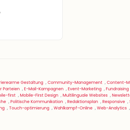
e
rierearme Gestaltung
,
Community-Management
,
Content-Ma
 Parteien
,
E-Mail-Kampagnen
,
Event-Marketing
,
Fundraising
ile-first
,
Mobile-First Design
,
Multilinguale Websites
,
Newslett
sche
,
Politische Kommunikation
,
Redaktionsplan
,
Responsive
,
ing
,
Touch-optimierung
,
Wahlkampf-Online
,
Web-Analytics