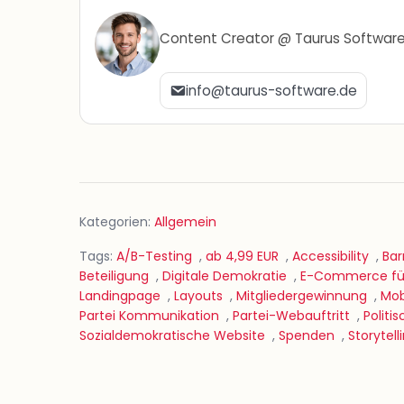
Content Creator @ Taurus Softwar
info@taurus-software.de
Kategorien:
Allgemein
Tags:
A/B-Testing
,
ab 4,99 EUR
,
Accessibility
,
Bar
Beteiligung
,
Digitale Demokratie
,
E-Commerce für
Landingpage
,
Layouts
,
Mitgliedergewinnung
,
Mob
Partei Kommunikation
,
Partei-Webauftritt
,
Politi
Sozialdemokratische Website
,
Spenden
,
Storytell