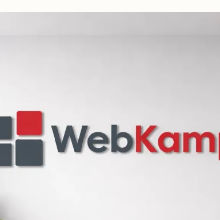
beidseitig
vorschlagen