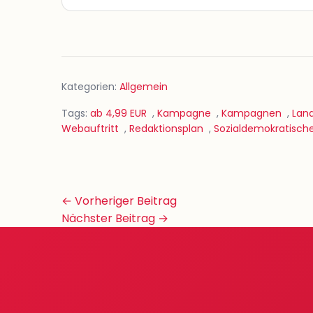
Kategorien:
Allgemein
Tags:
ab 4,99 EUR
,
Kampagne
,
Kampagnen
,
Lan
Webauftritt
,
Redaktionsplan
,
Sozialdemokratisch
Beitrags-
← Vorheriger Beitrag
Navigation
Nächster Beitrag →