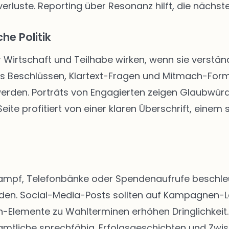
rluste. Reporting über Resonanz hilft, die nächste
he Politik
r Wirtschaft und Teilhabe wirken, wenn sie verständ
us Beschlüssen, Klartext-Fragen und Mitmach-Form
 werden. Porträts von Engagierten zeigen Glaubwür
ite profitiert von einer klaren Überschrift, einem
kampf, Telefonbänke oder Spendenaufrufe beschleun
rden. Social-Media-Posts sollten auf Kampagnen-
Elemente zu Wahlterminen erhöhen Dringlichkeit. 
tliche sprechfähig. Erfolgsgeschichten und Zwis