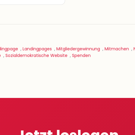
dingpage
,
Landingpages
,
Mitgliedergewinnung
,
Mitmachen
,
e
,
Sozialdemokratische Website
,
Spenden