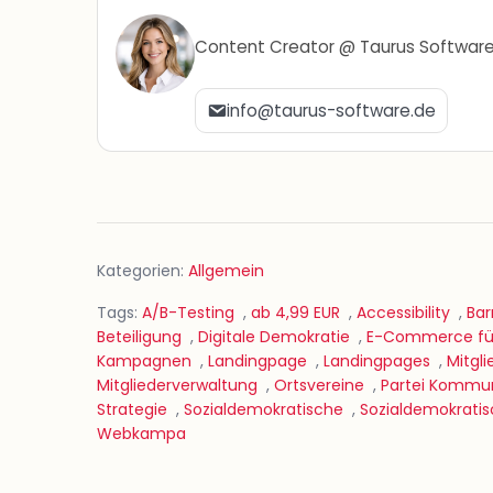
Content Creator @ Taurus Softwar
info@taurus-software.de
Kategorien:
Allgemein
Tags:
A/B-Testing
,
ab 4,99 EUR
,
Accessibility
,
Bar
Beteiligung
,
Digitale Demokratie
,
E-Commerce für
Kampagnen
,
Landingpage
,
Landingpages
,
Mitgl
Mitgliederverwaltung
,
Ortsvereine
,
Partei Kommun
Strategie
,
Sozialdemokratische
,
Sozialdemokrati
Webkampa