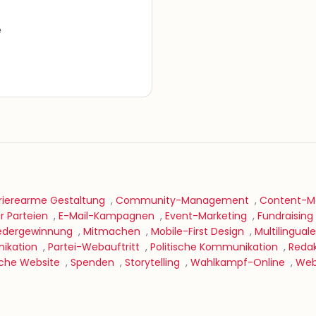
e
rierearme Gestaltung
,
Community-Management
,
Content-Ma
 Parteien
,
E-Mail-Kampagnen
,
Event-Marketing
,
Fundraising
iedergewinnung
,
Mitmachen
,
Mobile-First Design
,
Multilingual
ikation
,
Partei-Webauftritt
,
Politische Kommunikation
,
Redak
sche Website
,
Spenden
,
Storytelling
,
Wahlkampf-Online
,
Web