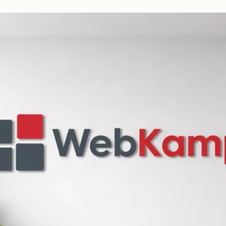
beidseitig
vorschlagen