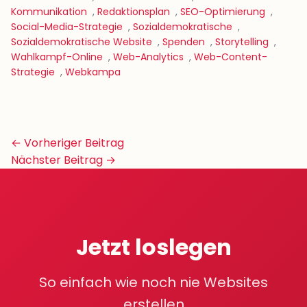
Kommunikation
,
Redaktionsplan
,
SEO-Optimierung
,
Social-Media-Strategie
,
Sozialdemokratische
,
Sozialdemokratische Website
,
Spenden
,
Storytelling
,
Wahlkampf-Online
,
Web-Analytics
,
Web-Content-
Strategie
,
Webkampa
Beitrags-
← Vorheriger Beitrag
Navigation
Nächster Beitrag →
Jetzt loslegen
So einfach wie noch nie Websites
erstellen