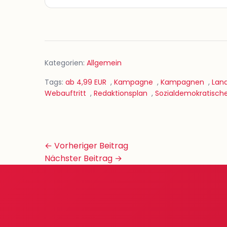
Kategorien:
Allgemein
Tags:
ab 4,99 EUR
,
Kampagne
,
Kampagnen
,
Lan
Webauftritt
,
Redaktionsplan
,
Sozialdemokratisch
Beitrags-
← Vorheriger Beitrag
Navigation
Nächster Beitrag →