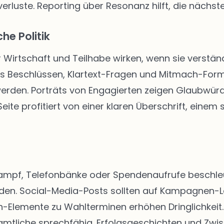
rluste. Reporting über Resonanz hilft, die nächste
he Politik
r Wirtschaft und Teilhabe wirken, wenn sie verständ
us Beschlüssen, Klartext-Fragen und Mitmach-Form
 werden. Porträts von Engagierten zeigen Glaubwür
ite profitiert von einer klaren Überschrift, einem
kampf, Telefonbänke oder Spendenaufrufe beschleun
rden. Social-Media-Posts sollten auf Kampagnen-
Elemente zu Wahlterminen erhöhen Dringlichkeit. 
tliche sprechfähig. Erfolgsgeschichten und Zwis