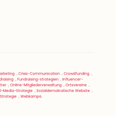
rketing
,
Crisis-Communication
,
Crowdfunding
,
draising
,
Fundraising-strategien
,
Influencer-
tter
,
Online-Mitgliederverwaltung
,
Ortsvereine
,
al-Media-Strategie
,
Sozialdemokratische Website
,
trategie
,
Webkampa