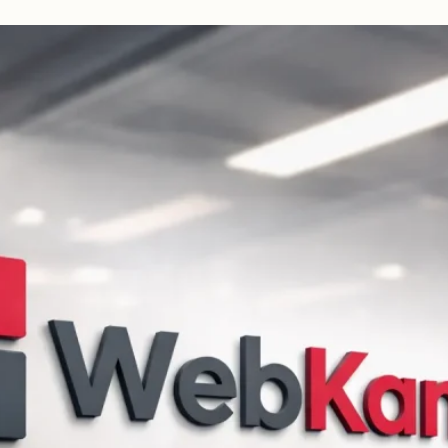
beidseitig
vorschlagen