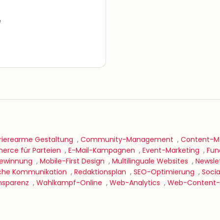
e
rierearme Gestaltung
,
Community-Management
,
Content-Ma
rce für Parteien
,
E-Mail-Kampagnen
,
Event-Marketing
,
Fun
gewinnung
,
Mobile-First Design
,
Multilinguale Websites
,
Newsle
ische Kommunikation
,
Redaktionsplan
,
SEO-Optimierung
,
Soci
nsparenz
,
Wahlkampf-Online
,
Web-Analytics
,
Web-Content-S