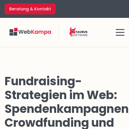
Zum
Beratung & Kontakt
Inhalt
springen
Menü
Fundraising-
Strategien im Web:
Spendenkampagnen
Crowdfunding und