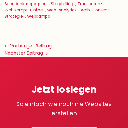
Spendenkampagnen
,
Storytelling
,
Transparenz
,
Wahlkampf-Online
,
Web-Analytics
,
Web-Content-
Strategie
,
Webkampa
Beitrags-
← Vorheriger Beitrag
Navigation
Nächster Beitrag →
Jetzt loslegen
So einfach wie noch nie Websites
erstellen