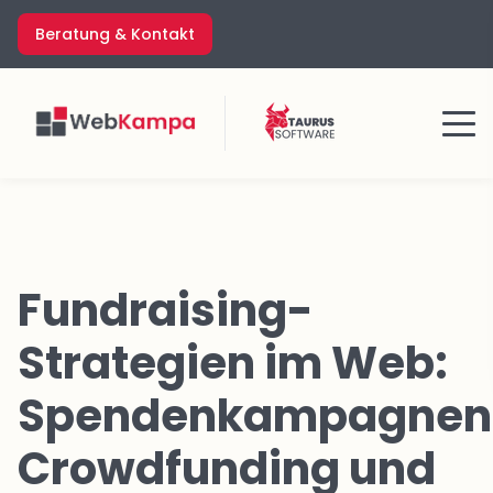
Zum
Beratung & Kontakt
Inhalt
springen
Menü
Fundraising-
Strategien im Web:
Spendenkampagnen
Crowdfunding und